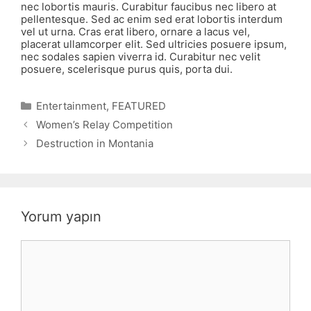
nec lobortis mauris. Curabitur faucibus nec libero at
pellentesque. Sed ac enim sed erat lobortis interdum
vel ut urna. Cras erat libero, ornare a lacus vel,
placerat ullamcorper elit. Sed ultricies posuere ipsum,
nec sodales sapien viverra id. Curabitur nec velit
posuere, scelerisque purus quis, porta dui.
Kategoriler
Entertainment
,
FEATURED
Women’s Relay Competition
Destruction in Montania
Yorum yapın
Yorum