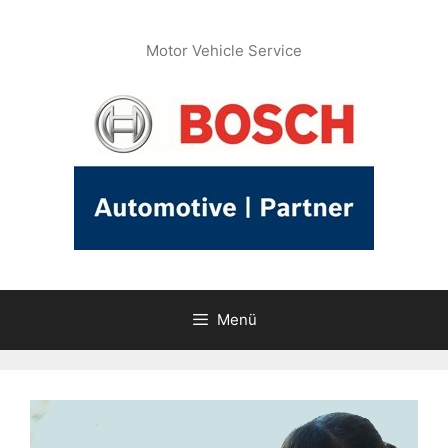
İçeriğe
atla
Motor Vehicle Service
Menü