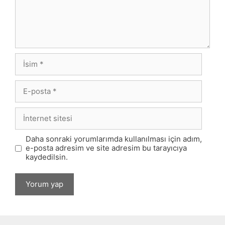
İsim
E-
posta
İnternet
sitesi
Daha sonraki yorumlarımda kullanılması için adım,
e-posta adresim ve site adresim bu tarayıcıya
kaydedilsin.